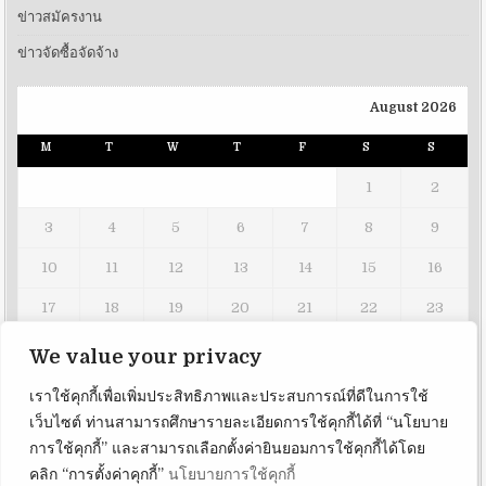
ข่าวสมัครงาน
ข่าวจัดซื้อจัดจ้าง
August 2026
M
T
W
T
F
S
S
1
2
3
4
5
6
7
8
9
10
11
12
13
14
15
16
17
18
19
20
21
22
23
24
25
26
27
28
29
30
We value your privacy
31
เราใช้คุกกี้เพื่อเพิ่มประสิทธิภาพและประสบการณ์ที่ดีในการใช้
เว็บไซต์ ท่านสามารถศึกษารายละเอียดการใช้คุกกี้ได้ที่ “นโยบาย
« Apr
การใช้คุกกี้” และสามารถเลือกตั้งค่ายินยอมการใช้คุกกี้ได้โดย
คลิก “การตั้งค่าคุกกี้”
นโยบายการใช้คุกกี้